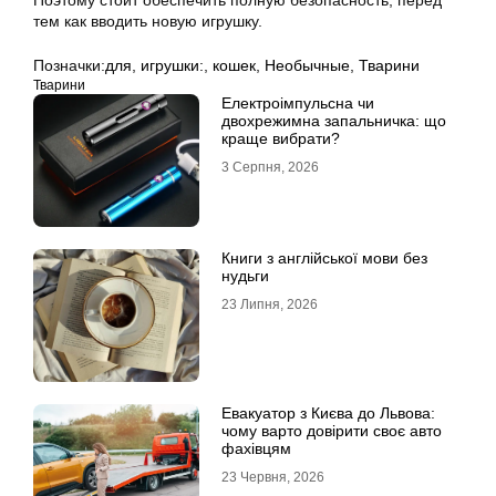
Поэтому стоит обеспечить полную безопасность, перед
тем как вводить новую игрушку.
Позначки:
для
,
игрушки:
,
кошек
,
Необычные
,
Тварини
Тварини
Електроімпульсна чи
двохрежимна запальничка: що
краще вибрати?
3 Серпня, 2026
Книги з англійської мови без
нудьги
23 Липня, 2026
Евакуатор з Києва до Львова:
чому варто довірити своє авто
фахівцям
23 Червня, 2026