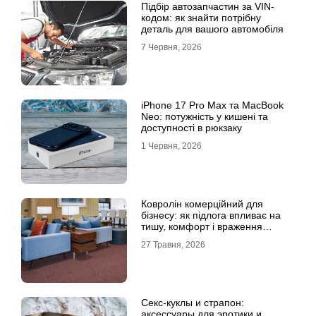
Підбір автозапчастин за VIN-
кодом: як знайти потрібну
деталь для вашого автомобіля
7 Червня, 2026
iPhone 17 Pro Max та MacBook
Neo: потужність у кишені та
доступності в рюкзаку
1 Червня, 2026
Ковролін комерційний для
бізнесу: як підлога впливає на
тишу, комфорт і враження
клієнта
27 Травня, 2026
Секс-куклы и страпон:
аксессуары для эротики и