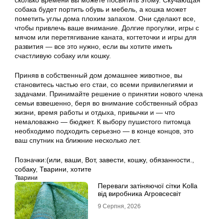
сколько времени вы можете посвятить этому. Скучающая
собака будет портить обувь и мебель, а кошка может
пометить углы дома плохим запахом. Они сделают все,
чтобы привлечь ваше внимание. Долгие прогулки, игры с
мячом или перетягивание каната, когтеточки и игры для
развития — все это нужно, если вы хотите иметь
счастливую собаку или кошку.
Приняв в собственный дом домашнее животное, вы
становитесь частью его стаи, со всеми привилегиями и
задачами. Принимайте решение о принятии нового члена
семьи взвешенно, беря во внимание собственный образ
жизни, время работы и отдыха, привычки и — что
немаловажно — бюджет. К выбору пушистого питомца
необходимо подходить серьезно — в конце концов, это
ваш спутник на ближние несколько лет.
Позначки:
(или
,
ваши
,
Вот
,
завести
,
кошку
,
обязанности.
,
собаку
,
Тварини
,
хотите
Тварини
Переваги затіняючої сітки Kolla
від виробника Агровсесвіт
9 Серпня, 2026