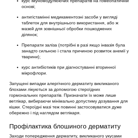
курс імуномодулюючих препаратів на гомеопатичній
основі;
антигістамінні медикаментозні засоби у вигляді
таблеток для внутрішнього використання, або ж
мазей для зовнішньої обробки пошкоджених
ділянок;
Препарати заліза (потрібні в разі якщо інвазія була
занадто сильною і стала причиною розвиток анемії у
тварини);
курс антибіотиків при діагностуванні вторинної
мікрофлори.
Запущені випадки алергічного дерматиту викликаного
блохами лікуються за допомогою стероїдних
гормональних препаратів. Призначати їх може лише
ветлікар, вибираючи мінімально допустиму дозування для
кішки. Стероїдні мазі теж повинні застосовуватися дуже
обережно і під наглядом ветлікаря.
Профілактика блошиного дерматиту
Заходи попередження дерматиту, викликаного укусами