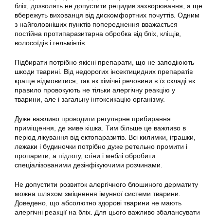
бліх, дозволять не допустити рецидив захворювання, а ще
вбережуть вихованця від дискомфортних почуттів. Одним
з найголовніших пунктів попередження вважається
постійна протипаразитарна обробка від бліх, кліщів,
волосоїдів і гельмінтів.
Підбирати потрібно якісні препарати, що не заподіюють
шкоди тварині. Від недорогих інсектицидних препаратів
краще відмовитися, так як хімічні речовини в їх складі як
правило провокують не тільки алергічну реакцію у
тварини, але і загальну інтоксикацію організму.
Дуже важливо проводити регулярне прибирання
приміщення, де живе кішка. Тим більше це важливо в
період лікування від ектопаразитів. Всі килимки, іграшки,
лежаки і будиночки потрібно дуже ретельно промити і
пропарити, а підлогу, стіни і меблі обробити
спеціалізованими дезінфікуючими розчинами.
Не допустити розвиток алергічного блошиного дерматиту
можна шляхом зміцнення імунної системи тварини.
Доведено, що абсолютно здорові тварини не мають
алергічні реакції на бліх. Для цього важливо збалансувати