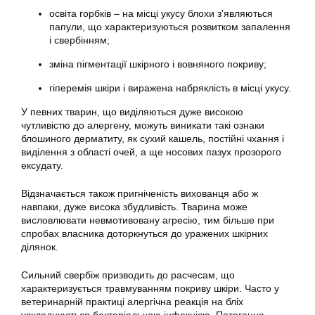
освіта горбків – на місці укусу блохи з’являються
папули, що характеризуються розвитком запалення
і свербінням;
зміна пігментації шкірного і вовняного покриву;
гіперемія шкіри і виражена набряклість в місці укусу.
У певних тварин, що виділяються дуже високою
чутливістю до алергену, можуть виникати такі ознаки
блошиного дерматиту, як сухий кашель, постійні чхання і
виділення з області очей, а ще носових пазух прозорого
ексудату.
Відзначається також пригніченість вихованця або ж
навпаки, дуже висока збудливість. Тварина може
висловлювати невмотивовану агресію, тим більше при
спробах власника доторкнуться до уражених шкірних
ділянок.
Сильний свербіж призводить до расчесам, що
характеризується травмуванням покриву шкіри. Часто у
ветеринарній практиці алергічна реакція на бліх