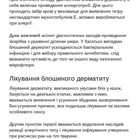
себе включає проведення аллергопроб. Для цього
проходить забір крові у вихованця для виявлення титру
нестандартних імуноглобулінів Е, активно виробляються
при алергії.
Дуже важливий аспект діагностичних заходів-проведення
зіскрібка з ураженої ділянки шкіри. У багатьох випадках
блошиний дерматит ускладнюється бактеріальною
інфекцією і для вибору правильного антибіотика, слід
визначити чутливість до того чи іншого виду патогенної
мікрофлори.
Лікування блошиного дерматиту
Лікування дерматиту, викликаного укусами бліх у кішок,
базується на декількох етапах, важливим з яких,
вважається виявлення і усунення збудника захворювання.
Без усунення причини, все подальше лікування не матиме
особливого сенсу.
Другим пунктом терапії вважається видалення наслідків
реакції алергічного типу і лікування інфікування утворених
при расчесах ран на тілі тварини.