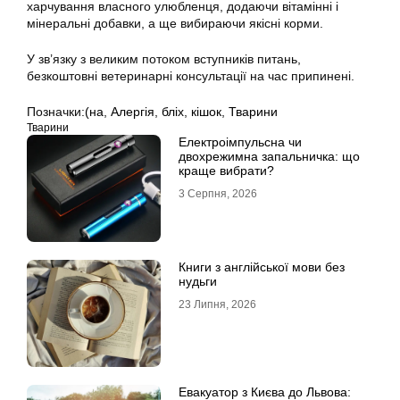
харчування власного улюбленця, додаючи вітамінні і
мінеральні добавки, а ще вибираючи якісні корми.
У зв’язку з великим потоком вступників питань,
безкоштовні ветеринарні консультації на час припинені.
Позначки:
(на
,
Алергія
,
бліх
,
кішок
,
Тварини
Тварини
Електроімпульсна чи
двохрежимна запальничка: що
краще вибрати?
3 Серпня, 2026
Книги з англійської мови без
нудьги
23 Липня, 2026
Евакуатор з Києва до Львова: