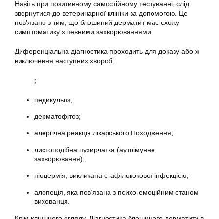
Навіть при позитивному самостійному тестуванні, слід
звернутися до ветеринарної клініки за допомогою. Це
пов’язано з тим, що блошиний дерматит має схожу
симптоматику з певними захворюваннями.
Диференціальна діагностика проходить для доказу або ж
виключення наступних хвороб:
;
педикульоз;
дерматофітоз;
алергічна реакція лікарського Походження;
листоподібна пухирчатка (аутоімунне
захворювання);
піодермія, викликана стафілококової інфекцією;
алопеція, яка пов’язана з психо-емоційним станом
вихованця.
Крім клінічного огляду, Діагностика блошиного дерматиту в