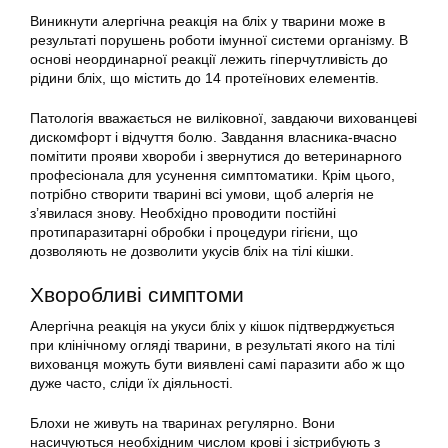
Виникнути алергічна реакція на бліх у тварини може в
результаті порушень роботи імунної системи організму. В
основі неординарної реакції лежить гіперчутливість до
рідини бліх, що містить до 14 протеїнових елементів.
Патологія вважається не виліковної, завдаючи вихованцеві
дискомфорт і відчуття болю. Завдання власника-вчасно
помітити прояви хвороби і звернутися до ветеринарного
професіонала для усунення симптоматики. Крім цього,
потрібно створити тварині всі умови, щоб алергія не
з’явилася знову. Необхідно проводити постійні
протипаразитарні обробки і процедури гігієни, що
дозволяють не дозволити укусів бліх на тілі кішки.
Хворобливі симптоми
Алергічна реакція на укуси бліх у кішок підтверджується
при клінічному огляді тварини, в результаті якого на тілі
вихованця можуть бути виявлені самі паразити або ж що
дуже часто, сліди їх діяльності.
Блохи не живуть на тваринах регулярно. Вони
насичуються необхідним числом крові і зістрибують з