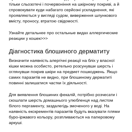
тільки сльозотечі і почервоніння на шкірному покриві, а й
спровокувати куди набагато серйозні ускладнення, які
проявляються у вигляді судом, виверження шлункового
вмісту, проносу, втратою свідомості.
Узнайте детальнее про остальные видах аллергические
реакции у кошек>>>
Діагностика блошиного дерматиту
Визначити наявність алергічні реакції на бліх у власної
кішки можна особисто, ретельно розсунувши шерсть і
оглянувши покрив шкіри на предмет пошкоджень. Якщо
самих паразитів не видно, при блошиному дерматиті
повинні залишатися частки їх діяльності.
Для виявлення блошиних фекалій, потрібно розчесати і
скошлати шерсть домашнього улюбленця над листом
білого пергаменту, заздалегідь змоченого у воді. На
наявність екскрементів паразитів будуть вказувати плями
буро-іржавого кольору, розпливаються на паперовому
аркуші.