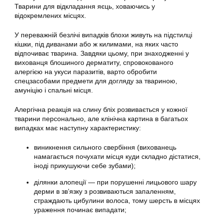
Тварини для відкладання яєць, ховаючись у
відокремлених місцях.
У переважній безлічі випадків блохи живуть на підстилці
кішки, під диванами або ж килимами, на яких часто
відпочиває тварина. Завдяки цьому, при знаходженні у
вихованця блошиного дерматиту, спровокованого
алергією на укуси паразитів, варто обробити
спецзасобами предмети для догляду за твариною,
амуніцію і спальні місця.
Алергічна реакція на слину бліх розвивається у кожної
тварини персонально, але клінічна картина в багатьох
випадках має наступну характеристику:
виникнення сильного свербіння (вихованець
намагається почухати місця куди складно дістатися,
іноді прикушуючи себе зубами);
ділянки алопеції — при порушенні лицьового шару
дерми в зв’язку з розвиваються запаленням,
страждають цибулини волоса, тому шерсть в місцях
ураження починає випадати;