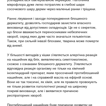
ускладнюється бактеріальною інфекцією. Патогенна
мікрофлора дуже легко потрапляє в глибокі шари
сосочкового шару дерми через маленькі ранки і тріщини.
Раннє лікування і заходи попередження блошиного
дерматиту, дозволять господареві захистити власного
вихованця від допустимих складнощів. Це не є секретом,
що блохи вважаються переносниками небезпечних
хвороб, серед яких дуже часто значаться гельмінтози.
Також, при сильній інвазії блохами, тварина може померти
від анемії.
У більшості випадків у кішки з’являється алергічна реакція
на нашийник від бліх, виявляючись симптоматикою,
схожою з ознаками блошиного дерматиту. З’являється
відповідна реакція організму не тільки на хімічний
інсектицидний препарат, яким просочений протиблошиний
нашийник, але і на справжній масла на ефірній основі.
Вони не так токсичні, як хімія, але як правило провокують
не тільки розвиток патологічної реакції на шкірному
покриві вихованця, але і виявитися причиною
респіраторних хвороб.
Протиблошиний нашийник буде причиною розвитку не