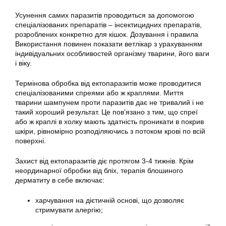
Усунення самих паразитів проводиться за допомогою
спеціалізованих препаратів – інсектицидних препаратів,
розроблених конкретно для кішок. Дозування і правила
Використання повинен показати ветлікар з урахуванням
індивідуальних особливостей організму тварини, його ваги
і віку.
Термінова обробка від ектопаразитів може проводитися
спеціалізованими спреями або ж краплями. Миття
тварини шампунем проти паразитів дає не тривалий і не
такий хороший результат. Це пов’язано з тим, що спреї
або ж краплі в холку мають здатність проникати в покрив
шкіри, рівномірно розподіляючись з потоком крові по всій
поверхні.
Захист від ектопаразитів діє протягом 3-4 тижнів. Крім
неординарної обробки від бліх, терапія блошиного
дерматиту в себе включає:
харчування на дієтичній основі, що дозволяє
стримувати алергію;