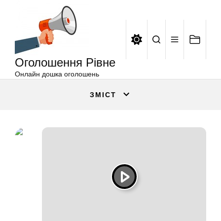
Оголошення
Перейти
Рівне
до
вмісту
Оголошення Рівне
Онлайн дошка оголошень
ЗМІСТ