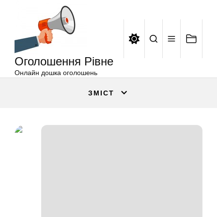
Оголошення
Перейти
Рівне
до
вмісту
Оголошення Рівне
Онлайн дошка оголошень
ЗМІСТ