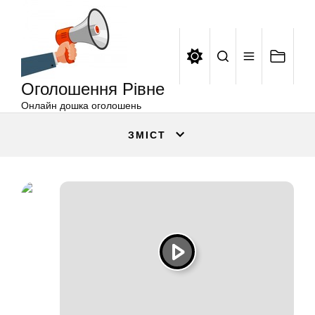
Оголошення
Перейти
Рівне
до
вмісту
Оголошення Рівне
Онлайн дошка оголошень
ЗМІСТ