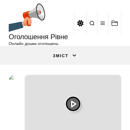
Оголошення
Перейти
Рівне
до
вмісту
Оголошення Рівне
Онлайн дошка оголошень
ЗМІСТ