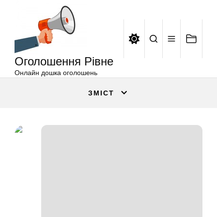
Оголошення
Перейти
Рівне
до
вмісту
Оголошення Рівне
Онлайн дошка оголошень
ЗМІСТ