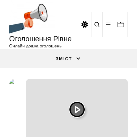
Оголошення
Перейти
Рівне
до
вмісту
Оголошення Рівне
Онлайн дошка оголошень
ЗМІСТ