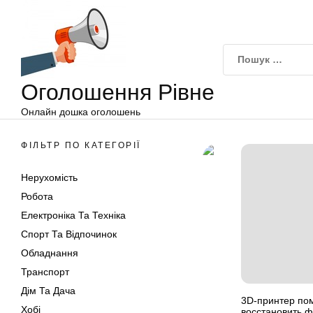
Оголошення
Перейти
Рівне
до
вмісту
Оголошення Рівне
Онлайн дошка оголошень
ФІЛЬТР ПО КАТЕГОРІЇ
Нерухомість
Робота
Електроніка Та Техніка
Спорт Та Відпочинок
Обладнання
Транспорт
Дім Та Дача
3D-принтер по
Хобі
восстановить 