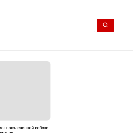
Пошук
мог покалеченной собаке
функции