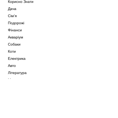
Корисно Знати
Дача
Сім'я
Подорожі
Фінанси
Акваріум
Собаки
Коти
Електрика
Авто
Література
Музика
Дозвілля
Кіно
Мапа сайту
Своїми Руками
Тварини
Авторське право © 202
Поради