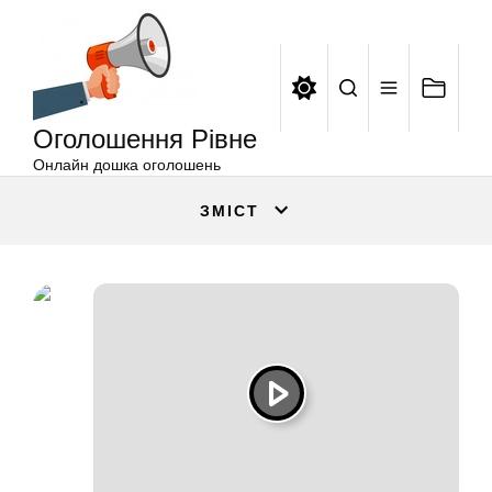
Оголошення
Перейти
Рівне
до
вмісту
Оголошення Рівне
Онлайн дошка оголошень
ЗМІСТ