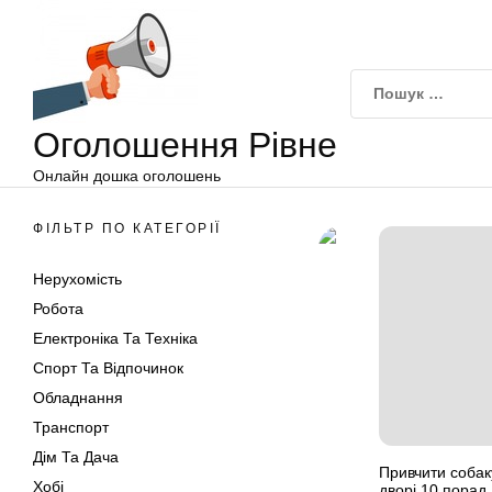
Оголошення
Перейти
Рівне
до
вмісту
Оголошення Рівне
Онлайн дошка оголошень
ФІЛЬТР ПО КАТЕГОРІЇ
Нерухомість
Робота
Електроніка Та Техніка
Спорт Та Відпочинок
Обладнання
Транспорт
Дім Та Дача
Привчити собак
Хобі
дворі 10 порад