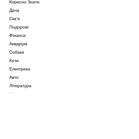
Корисно Знати
Дача
Сім'я
Подорожі
Фінанси
Акваріум
Собаки
Коти
Електрика
Авто
Література
Музика
Дозвілля
Кіно
Мапа сайту
Своїми Руками
Тварини
Авторське право © 202
Поради