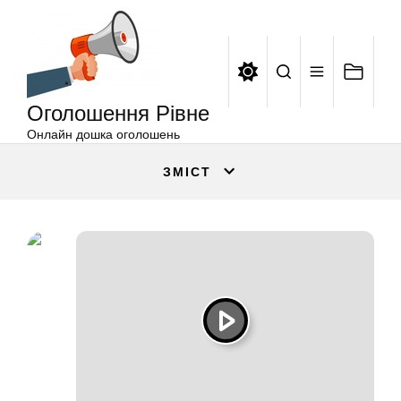
Оголошення
Перейти
Рівне
до
вмісту
Оголошення Рівне
Онлайн дошка оголошень
ЗМІСТ