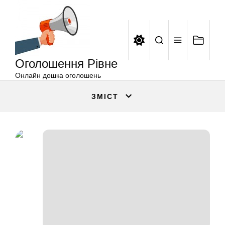
Оголошення
Перейти
Рівне
до
вмісту
Оголошення Рівне
Онлайн дошка оголошень
ЗМІСТ