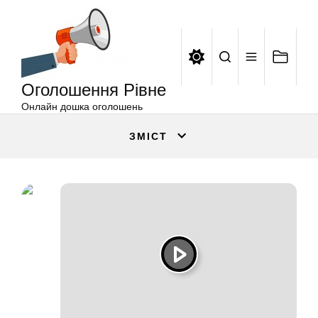
Оголошення
Перейти
Рівне
до
вмісту
Оголошення Рівне
Онлайн дошка оголошень
ЗМІСТ