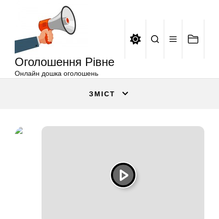
Оголошення
Перейти
Рівне
до
вмісту
Оголошення Рівне
Онлайн дошка оголошень
ЗМІСТ