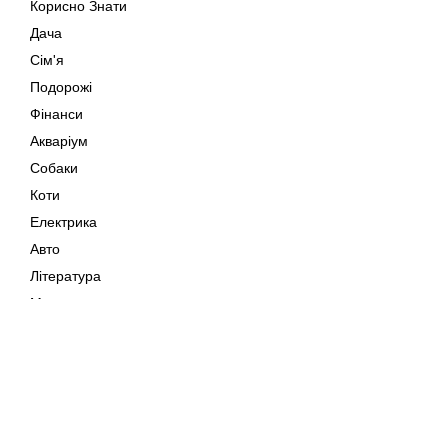
Корисно Знати
Дача
Сім'я
Подорожі
Фінанси
Акваріум
Собаки
Коти
Електрика
Авто
Література
Музика
Дозвілля
Кіно
Мапа сайту
Своїми Руками
Тварини
Авторське право © 202
Поради