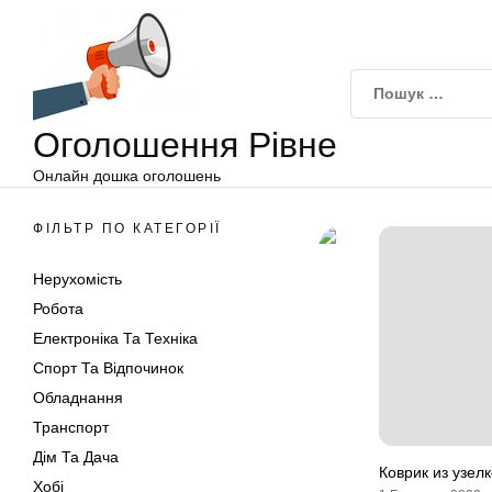
Оголошення
Перейти
Рівне
до
вмісту
Оголошення Рівне
Онлайн дошка оголошень
ФІЛЬТР ПО КАТЕГОРІЇ
Нерухомість
Робота
Електроніка Та Техніка
Спорт Та Відпочинок
Обладнання
Транспорт
Дім Та Дача
Коврик из узел
Хобі