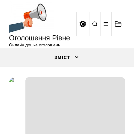
Оголошення
Перейти
Рівне
до
вмісту
Оголошення Рівне
Онлайн дошка оголошень
ЗМІСТ