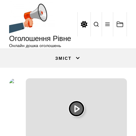
Оголошення
Перейти
Рівне
до
вмісту
Оголошення Рівне
Онлайн дошка оголошень
ЗМІСТ