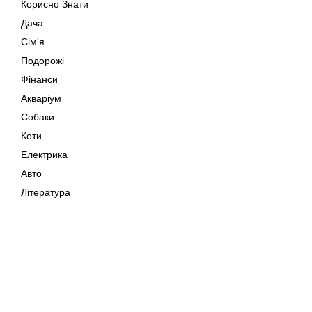
Корисно Знати
Дача
Сім'я
Подорожі
Фінанси
Акваріум
Собаки
Коти
Електрика
Авто
Література
Музика
Дозвілля
Кіно
Мапа сайту
Своїми Руками
Тварини
Авторське право © 202
Поради