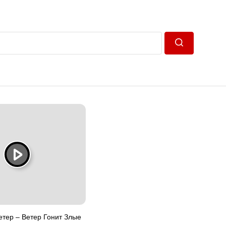
Пошук
етер – Ветер Гонит Злые