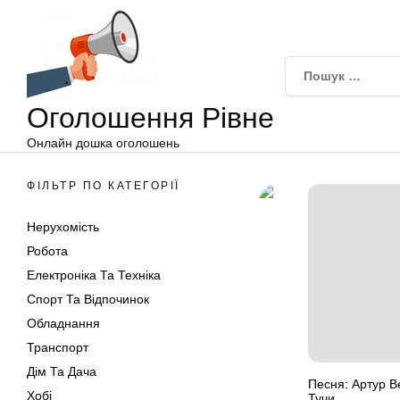
Оголошення
Перейти
Рівне
до
вмісту
Оголошення Рівне
Онлайн дошка оголошень
ФІЛЬТР ПО КАТЕГОРІЇ
Нерухомість
Робота
Електроніка Та Техніка
Спорт Та Відпочинок
Обладнання
Транспорт
Дім Та Дача
Песня: Артур В
Хобі
Тучи