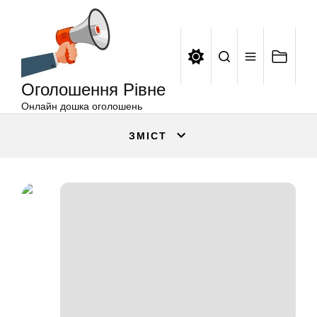
Оголошення
Перейти
Рівне
до
вмісту
Оголошення Рівне
Онлайн дошка оголошень
ЗМІСТ