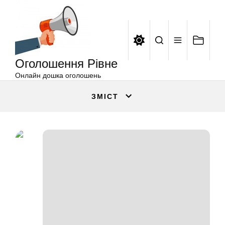
Оголошення
Перейти
Рівне
до
вмісту
Оголошення Рівне
Онлайн дошка оголошень
ЗМІСТ