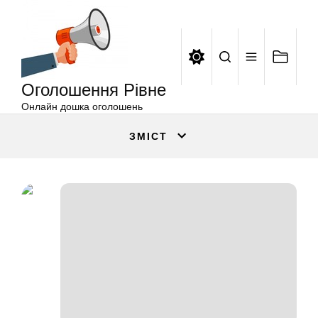
Оголошення
Перейти
Рівне
до
вмісту
Оголошення Рівне
Онлайн дошка оголошень
ЗМІСТ