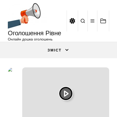
Оголошення
Перейти
Рівне
до
вмісту
Оголошення Рівне
Онлайн дошка оголошень
ЗМІСТ