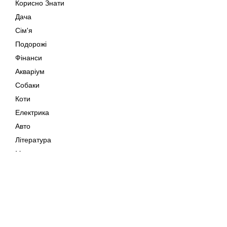
Корисно Знати
Дача
Сім'я
Подорожі
Фінанси
Акваріум
Собаки
Коти
Електрика
Авто
Література
Музика
Дозвілля
Кіно
Мапа сайту
Своїми Руками
Тварини
Авторське право © 202
Поради