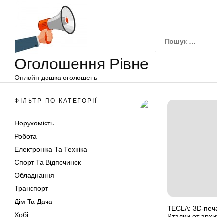
Оголошення
Перейти
Рівне
до
вмісту
Оголошення Рівне
Онлайн дошка оголошень
ФІЛЬТР ПО КАТЕГОРІЇ
Нерухомість
Робота
Електроніка Та Техніка
Спорт Та Відпочинок
Обладнання
Транспорт
Дім Та Дача
TECLA: 3D-печа
Хобі
Италии от арх