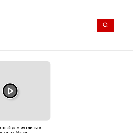
Пошук
тный дом из глины в
итектора Марио