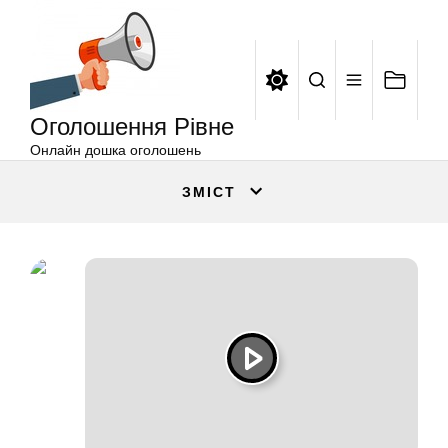
Оголошення
Перейти
Рівне
до
вмісту
Оголошення Рівне
Онлайн дошка оголошень
ЗМІСТ