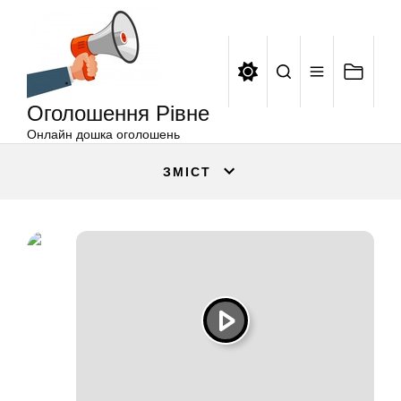
Оголошення
Перейти
Рівне
до
вмісту
Оголошення Рівне
Онлайн дошка оголошень
ЗМІСТ