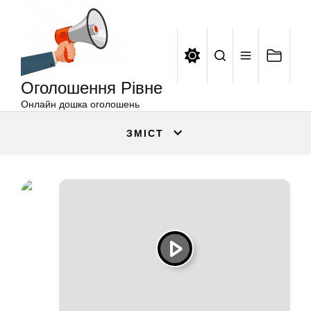
Оголошення
Перейти
Рівне
до
вмісту
Оголошення Рівне
Онлайн дошка оголошень
ЗМІСТ