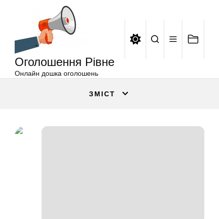
Оголошення
Перейти
Рівне
до
вмісту
Оголошення Рівне
Онлайн дошка оголошень
ЗМІСТ