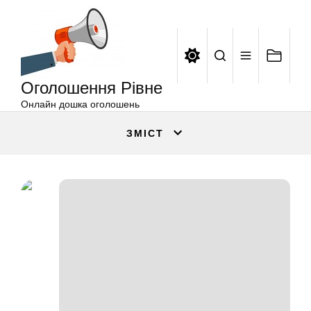
Оголошення
Перейти
Рівне
до
вмісту
Оголошення Рівне
Онлайн дошка оголошень
ЗМІСТ