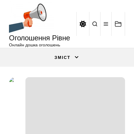
Оголошення
Перейти
Рівне
до
вмісту
Оголошення Рівне
Онлайн дошка оголошень
ЗМІСТ