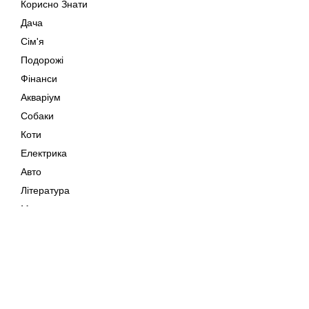
Корисно Знати
Дача
Сім'я
Подорожі
Фінанси
Акваріум
Собаки
Коти
Електрика
Авто
Література
Музика
Дозвілля
Кіно
Мапа сайту
Своїми Руками
Тварини
Авторське право © 202
Поради