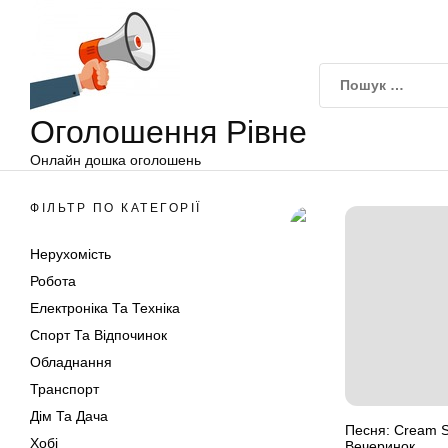
Оголошення
Перейти
Рівне
до
вмісту
Оголошення Рівне
Онлайн дошка оголошень
ФІЛЬТР ПО КАТЕГОРІЇ
Нерухомість
Робота
Електроніка Та Техніка
Спорт Та Відпочинок
Обладнання
Транспорт
Дім Та Дача
Песня: Cream 
Хобі
Вечеринок