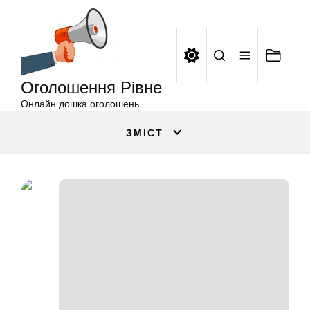
Оголошення
Перейти
Рівне
до
вмісту
Оголошення Рівне
Онлайн дошка оголошень
ЗМІСТ