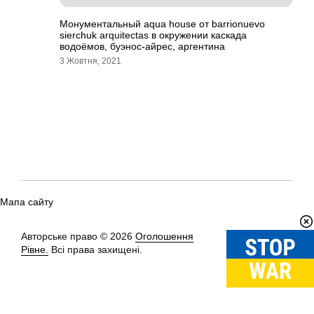
Монументальный aqua house от barrionuevo
sierchuk arquitectas в окружении каскада
водоёмов, буэнос-айрес, аргентина
3 Жовтня, 2021
Мапа сайту
Авторське право © 2026
Оголошення
Вгору
↑
Рівне.
Всі права захищені.