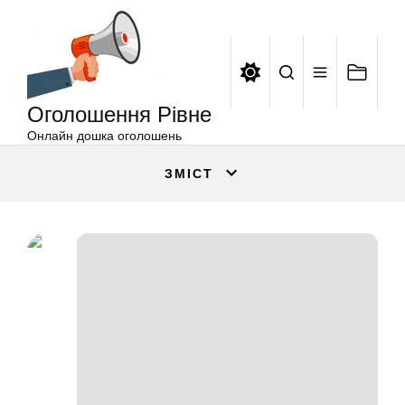
Оголошення
Перейти
Рівне
до
вмісту
Оголошення Рівне
Онлайн дошка оголошень
ЗМІСТ