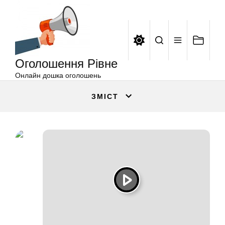
Оголошення
Перейти
Рівне
до
вмісту
Оголошення Рівне
Онлайн дошка оголошень
ЗМІСТ