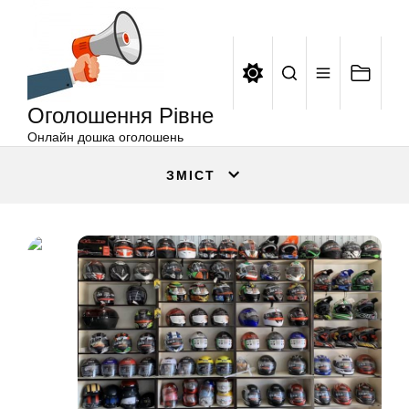
Оголошення
Перейти
Рівне
до
вмісту
Оголошення Рівне
Онлайн дошка оголошень
ЗМІСТ