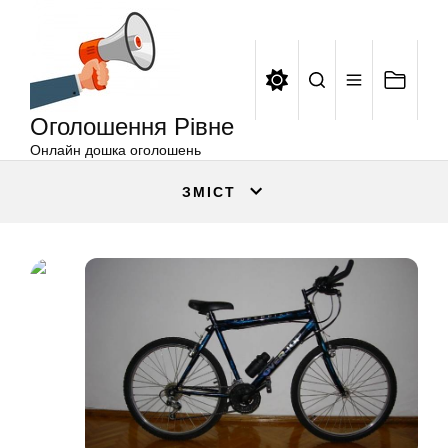
Оголошення
Перейти
Рівне
до
вмісту
Оголошення Рівне
Онлайн дошка оголошень
ЗМІСТ