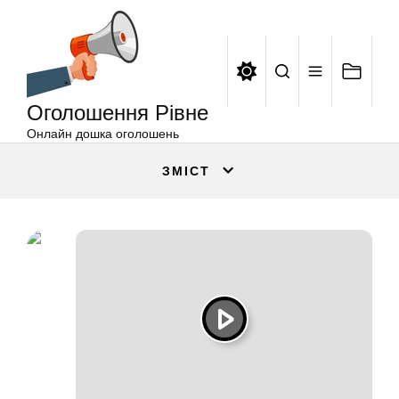
Оголошення
Перейти
Рівне
до
вмісту
Оголошення Рівне
Онлайн дошка оголошень
ЗМІСТ