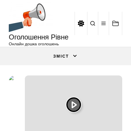
Оголошення
Перейти
Рівне
до
вмісту
Оголошення Рівне
Онлайн дошка оголошень
ЗМІСТ