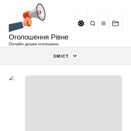
Оголошення
Перейти
Рівне
до
вмісту
Оголошення Рівне
Онлайн дошка оголошень
ЗМІСТ