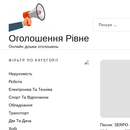
Оголошення
Перейти
Рівне
до
вмісту
Оголошення Рівне
Онлайн дошка оголошень
ФІЛЬТР ПО КАТЕГОРІЇ
Нерухомість
Робота
Електроніка Та Техніка
Спорт Та Відпочинок
Обладнання
Транспорт
Дім Та Дача
Песня: SERPO 
Хобі