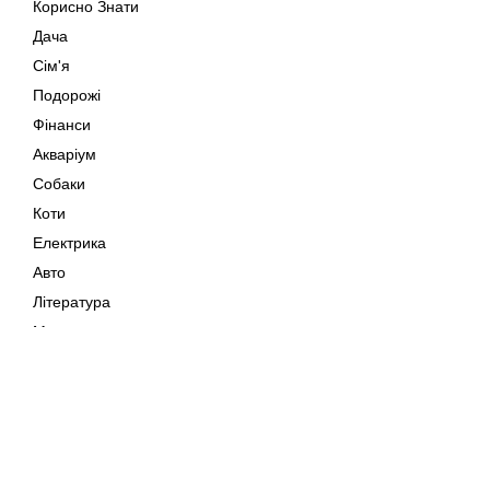
Корисно Знати
Дача
Сім'я
Подорожі
Фінанси
Акваріум
Собаки
Коти
Електрика
Авто
Література
Музика
Дозвілля
Кіно
Мапа сайту
Своїми Руками
Тварини
Авторське право © 202
Поради