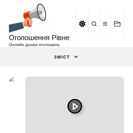
Оголошення
Перейти
Рівне
до
вмісту
Оголошення Рівне
Онлайн дошка оголошень
ЗМІСТ