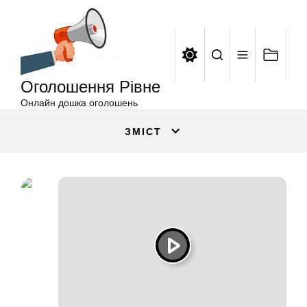
Оголошення
Перейти
Рівне
до
вмісту
Оголошення Рівне
Онлайн дошка оголошень
ЗМІСТ