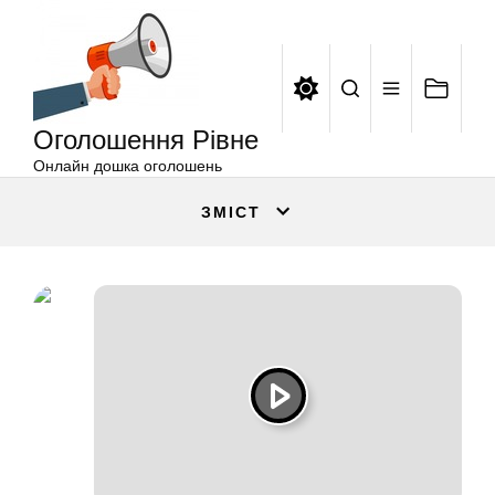
Оголошення
Перейти
Рівне
до
вмісту
Оголошення Рівне
Онлайн дошка оголошень
ЗМІСТ