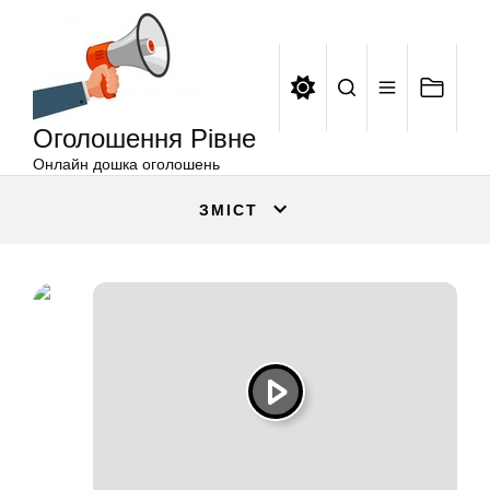
Оголошення
Перейти
Рівне
до
вмісту
Оголошення Рівне
Онлайн дошка оголошень
ЗМІСТ