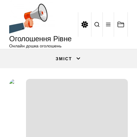
Оголошення
Перейти
Рівне
до
вмісту
Оголошення Рівне
Онлайн дошка оголошень
ЗМІСТ