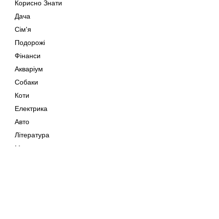
Корисно Знати
Дача
Сім'я
Подорожі
Фінанси
Акваріум
Собаки
Коти
Електрика
Авто
Література
Музика
Дозвілля
Кіно
Мапа сайту
Своїми Руками
Тварини
Авторське право © 202
Поради