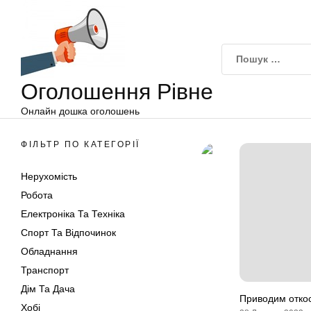
Оголошення
Перейти
Рівне
до
вмісту
Оголошення Рівне
Онлайн дошка оголошень
ФІЛЬТР ПО КАТЕГОРІЇ
Нерухомість
Робота
Електроніка Та Техніка
Спорт Та Відпочинок
Обладнання
Транспорт
Дім Та Дача
Приводим откос
Хобі