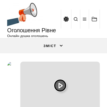
Оголошення
Перейти
Рівне
до
вмісту
Оголошення Рівне
Онлайн дошка оголошень
ЗМІСТ