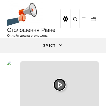
Оголошення
Перейти
Рівне
до
вмісту
Оголошення Рівне
Онлайн дошка оголошень
ЗМІСТ