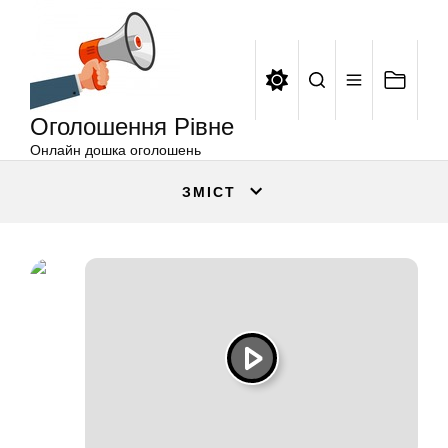
Оголошення
Перейти
Рівне
до
вмісту
Оголошення Рівне
Онлайн дошка оголошень
ЗМІСТ